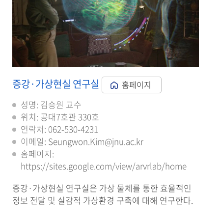
증강·가상현실 연구실
홈페이지
성명: 김승원 교수
위치: 공대7호관 330호
연락처: 062-530-4231
이메일: Seungwon.Kim@jnu.ac.kr
홈페이지:
https://sites.google.com/view/arvrlab/home
증강·가상현실 연구실은 가상 물체를 통한 효율적인
정보 전달 및 실감적 가상환경 구축에 대해 연구한다.