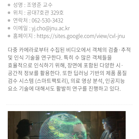
성명 : 조영준 교수
위치 : 공대7호관 329호
연락처 : 062-530-3432
이메일 : yj.cho@jnu.ac.kr
홈페이지 : https://sites.google.com/view/cvl-jnu
다중 카메라로부터 수집된 비디오에서 객체의 검출·추적
및 인식 기술을 연구한다. 특히 수 많은 객체들을
효율적으로 인식하기 위해, 장면에 포함된 다양한 시·
공간적 정보를 활용한다. 또한 딥러닝 기반의 제품 품질
검수 시스템 (스마트팩토리), 의료 영상 분석, 인공지능
요소 기술에 대해서도 활발히 연구를 진행하고 있다.