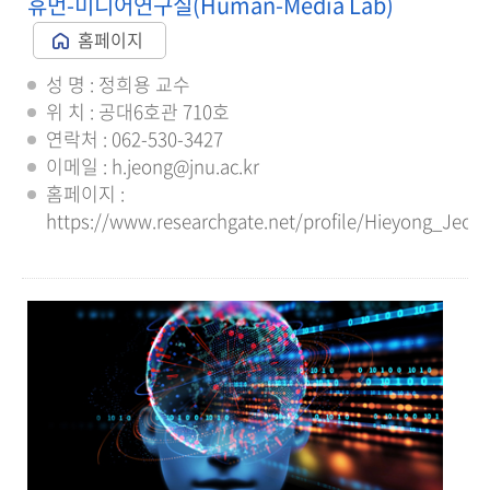
휴먼-미디어연구실(Human-Media Lab)
홈페이지
성 명 : 정희용 교수
위 치 : 공대6호관 710호
연락처 : 062-530-3427
이메일 : h.jeong@jnu.ac.kr
홈페이지 :
https://www.researchgate.net/profile/Hieyong_Jeon