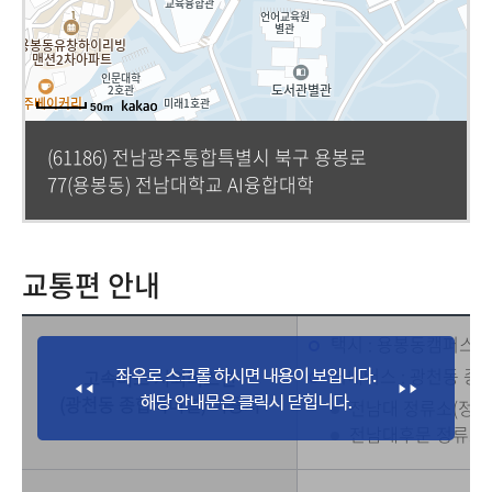
50m
(61186) 전남광주통합특별시 북구 용봉로
77(용봉동) 전남대학교 AI융합대학
교통편 안내
택시 : 용봉동캠퍼스까
시내버스 : 광천동 
고속버스 시외버스편
(광천동 종합터미널) 이용시
전남대 정류소(정문) :
전남대후문 정류소 :