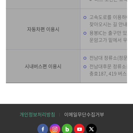
고속도로를 이용하여 용
찾아오시는 길 안내의 
자동차편 이용시
용봉IC는 출구만 있고
운암고가 밑에서 우회
전남대 정류소(정문)는 풍
시내버스편 이용시
전남대후문 정류소는 진월0
충효187, 419 버스
개인정보처리방침
이메일무단수집거부