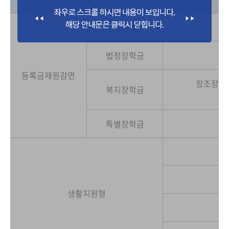
우수장학금
법정장학금
등록금재원감면
창조장학금
복지장학금
특별장학금
생활지원형