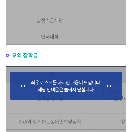
발전기금재단
단과대학
교외 장학금
분류
국가장학금(Ⅰ,Ⅱ
한국장학재단
대학원생지원
KRA와 함께하는농어촌희망장학
청년