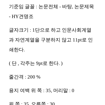
기준임 글꼴
:
논문전체
-
바탕
,
논문제목
- HY
견명조
글자크기
: 1
단으로 하고 인문사회계열
과 자연계열을 구분하지 않고
11pt
로 인
쇄한다
.
(
단
,
각주는
9pt
로 한다
. )
줄간격
: 200 %
용지 여백 위 쪽
: 35,
머리말
: 0
왼 쪽
: 35,
오른쪽
: 30