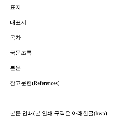
표지
내표지
목차
국문초록
본문
참고문헌
(References)
본문 인쇄
(
본 인쇄 규격은 아래한글
(hwp)