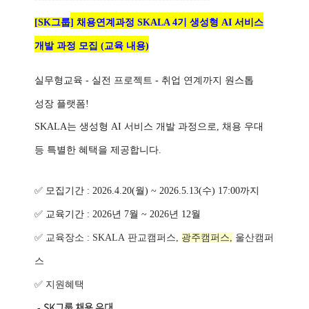
[SK그룹
]
채용연계과정
SKALA 4
기 생성형
AI
서비스
개발 과정 모집 (교육 내용)
실무형교육 -
실전 프로젝트
- 취업 연계까지
원스톱
성장 플랫폼!
SKALA는 생성형
AI
서비스 개발 과정으로,
채용 우대
등 특별한 혜택을 제공합니다.
✅
모집기간
: 2026.4.20(
월
) ~ 2026.5.13(
수
) 17:00까지
✅
교육기간
: 2026
년
7
월
~ 2026
년
12월
✅
교육장소
:
SKALA
판교캠퍼스
,
광주캠퍼스,
울산캠퍼
스
✅
지원혜택
SK그룹 채용 우대
-