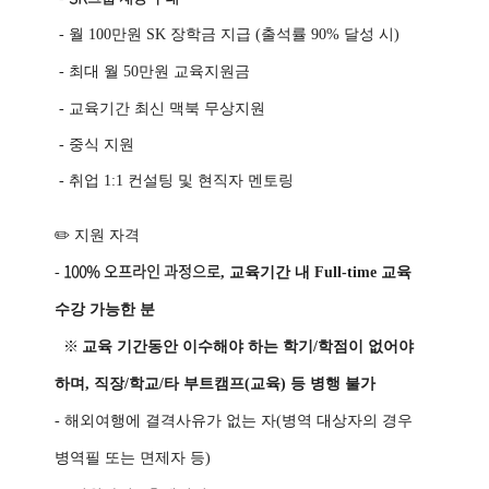
- 월
100
만원
SK
장학금 지급
(
출석률
90%
달성 시)
- 최대 월
50만원 교육지원금
- 교육기간 최신 맥북 무상지원
- 중식 지원
- 취업
1:1 컨설팅 및 현직자 멘토링
✏️
지원 자격
100% 오프라인 과정으로
-
,
교육기간 내
Full-time 교육
수강 가능한 분
※
교육 기간동안 이수해야 하는 학기
/
학점이 없어야
하며
,
직장
/
학교
/
타 부트캠프
(
교육
) 등 병행 불가
- 해외여행에 결격사유가 없는 자
(
병역 대상자의 경우
병역필 또는 면제자 등)