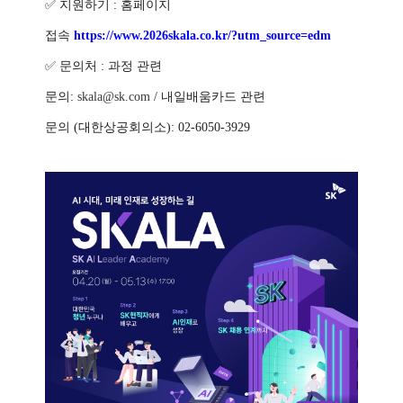
✅
지원하기
:
홈페이지
접속
https://www.2026skala.co.kr/?utm_source=edm
✅
문의처
:
과정 관련
문의
:
skala@sk.com
/
내일배움카드 관련
문의
(
대한상공회의소): 02-6050-3929