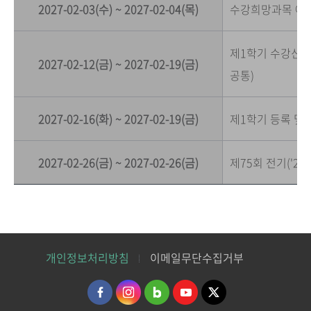
2027-02-03(수) ~ 2027-02-04(목)
수강희망과목 예
제1학기 수강신청(학년별
2027-02-12(금) ~ 2027-02-19(금)
공통)
2027-02-16(화) ~ 2027-02-19(금)
제1학기 등록 및
2027-02-26(금) ~ 2027-02-26(금)
제75회 전기('2
개인정보처리방침
이메일무단수집거부